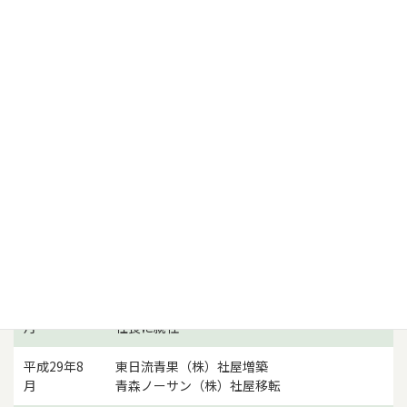
平成18年
東日流青果（株）新社屋へ移転
弘前市城東北3丁目10番59号に青森ノーサン株
平成19年11
式会社設立
月
安田清一、代表取締役社長に就任
平成21年6
安田誠、あすなろ青果（株）代表取締役社長に
月
就任
平成24年6
安田誠、青森物流運輸（有）代表取締役社長に
月
就任
平成25年9
安田誠、東日流青果（株）代表取締役社長に就
月
任
平成26年1
安田芽里、（有）青果流通センター代表取締役
月
社長に就任
平成29年8
東日流青果（株）社屋増築
月
青森ノーサン（株）社屋移転